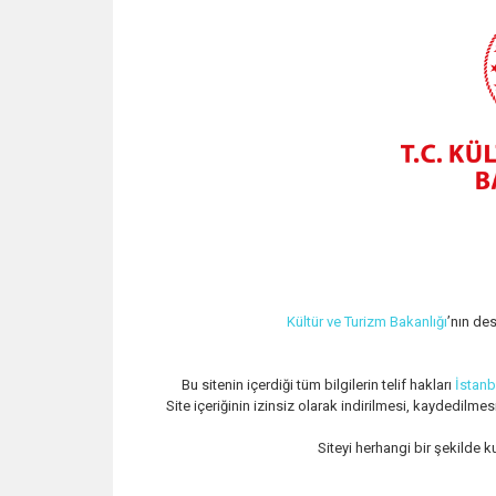
o
r
p
k
p
Kültür ve Turizm Bakanlığı
’nın des
Bu sitenin içerdiği tüm bilgilerin telif hakları
İstanb
Site içeriğinin izinsiz olarak indirilmesi, kaydedilme
Siteyi herhangi bir şekilde k