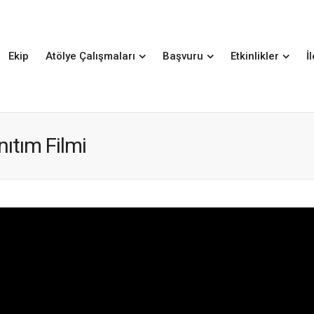
Ekip
Atölye Çalışmaları
Başvuru
Etkinlikler
İ
nıtım Filmi
Video
oynatıcı