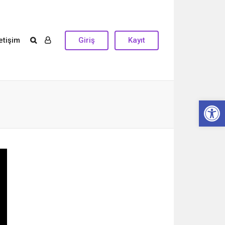
letişim
Giriş
Kayıt
Open 